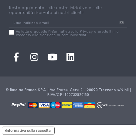
Resta aggiornato sulle nostre iniziative e sulle
opportunità riservate ai nostri clienti!
Ho letto e accetto l'
informativa
sulla Privacy e presto il mio
consenso alla ricezione di comunicazioni.
© Rinaldo Franco S.P.A. | Via Fratelli Cervi 2 - 20090 Trezzano s/N MI |
P.IVA/C.F. IT00732520150
Informativa sulla raccolta