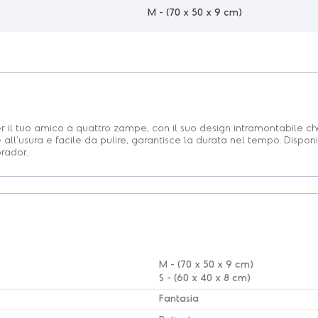
M - (70 x 50 x 9 cm)
 per il tuo amico a quattro zampe, con il suo design intramontabile
 all'usura e facile da pulire, garantisce la durata nel tempo. Dispon
rador.
M - (70 x 50 x 9 cm)
S - (60 x 40 x 8 cm)
Fantasia