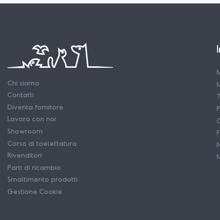
M
Chi siamo
Contatti
T
Diventa fornitore
P
Lavora con noi
C
Showroom
Corso di toelettatura
N
Rivenditori
Parti di ricambio
Smaltimento prodotti
Gestione Cookie