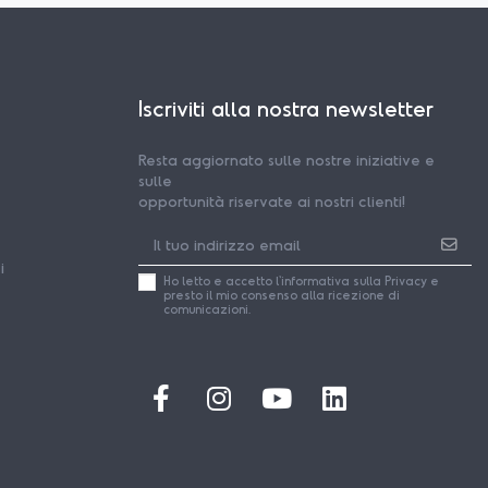
Iscriviti alla nostra newsletter
Resta aggiornato sulle nostre iniziative e
sulle
opportunità riservate ai nostri clienti!
i
Ho letto e accetto l'
informativa
sulla Privacy e
presto il mio consenso alla ricezione di
comunicazioni.