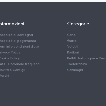
Informazioni
Categorie
odalità di consegna
Cane
Modalità di pagamento
Gatto
ermini e condizioni d'uso
Volatili
rivacy Policy
Roditori
ookie Policy
Rettili, Tartarughe e Pesc
FAQ - Domande frequenti
Toelettatura
ovità e Consigli
Cataloghi
Marchi