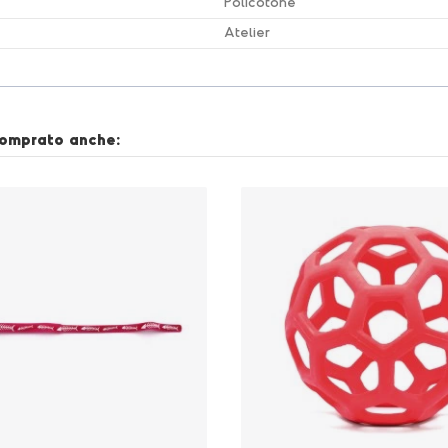
Policotone
Atelier
comprato anche: