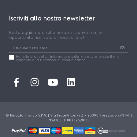
Iscriviti alla nostra newsletter
Resta aggiornato sulle nostre iniziative e sulle
opportunità riservate ai nostri clienti!
Ho letto e accetto l'
informativa
sulla Privacy e presto il mio
consenso alla ricezione di comunicazioni.
© Rinaldo Franco S.P.A. | Via Fratelli Cervi 2 - 20090 Trezzano s/N MI |
P.IVA/C.F. IT00732520150