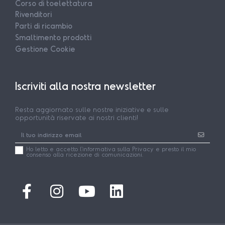
Corso di toelettatura
Rivenditori
Parti di ricambio
Smaltimento prodotti
Gestione Cookie
Iscriviti alla nostra newsletter
Resta aggiornato sulle nostre iniziative e sulle
opportunità riservate ai nostri clienti!
Ho letto e accetto l'
informativa
sulla Privacy e presto il mio
consenso alla ricezione di comunicazioni.