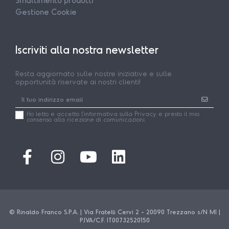
Smaltimento prodotti
Gestione Cookie
Iscriviti alla nostra newsletter
Resta aggiornato sulle nostre iniziative e sulle
opportunità riservate ai nostri clienti!
Ho letto e accetto l'
informativa
sulla Privacy e presto il mio
consenso alla ricezione di comunicazioni.
© Rinaldo Franco S.P.A. | Via Fratelli Cervi 2 - 20090 Trezzano s/N MI |
P.IVA/C.F. IT00732520150