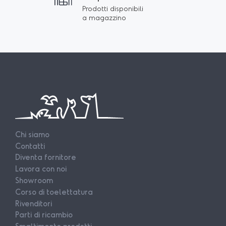
Prodotti disponibili
a magazzino
Chi siamo
Contatti
Diventa fornitore
Lavora con noi
Showroom
Corso di toelettatura
Rivenditori
Parti di ricambio